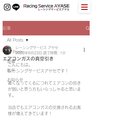
記事
All Posts
レーシングサービス アヤセ
All Posts
2023年6月23日
読了時間: 1分
エアコンガスの真空引き
整備
こんにちは。
販売
レーシングサービスアヤセです！
お知らせ
暑くなってくるにつれてエアコンの効き
が弱いと思う方もいらっしゃると思いま
す。
当店でもエアコンガスの交換されるお客
様が増えてきています！