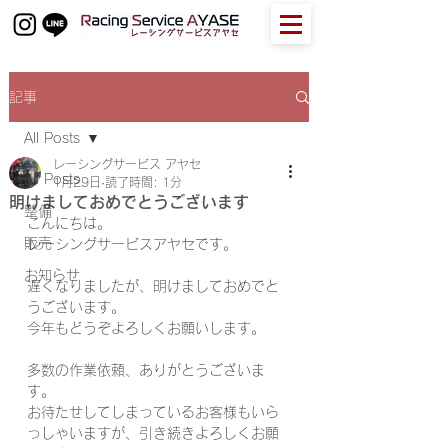
記事
All Posts
レーシングサービス アヤセ
All Posts
1月29日
読了時間: 1分
明けましておめでとうございます
整備
こんにちは。
販売
レーシングサービスアヤセです。
お知らせ
遅くなりましたが、明けましておめでと
うございます。
今年もどうぞよろしくお願いします。
多数の作業依頼、ありがとうございま
す。
お待たせしてしまっているお客様もいら
っしゃいますが、引き続きよろしくお願