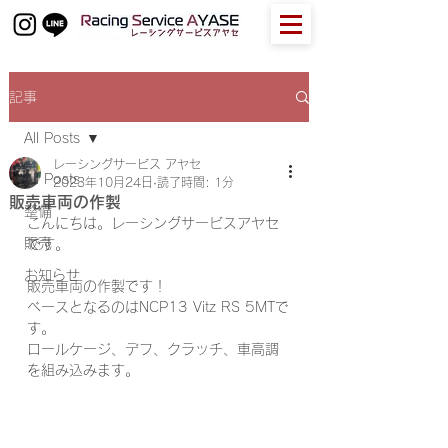
記事
All Posts
レーシングサービス アヤセ
All Posts
2023年10月24日
読了時間: 1分
販売車両の作製
整備
こんにちは。レーシングサービスアヤセ
販売
です。
お知らせ
販売車両の作製です！
ベースとなるのはNCP13 Vitz RS 5MTで
す。
ロールケージ、デフ、クラッチ、車高調
を組み込みます。