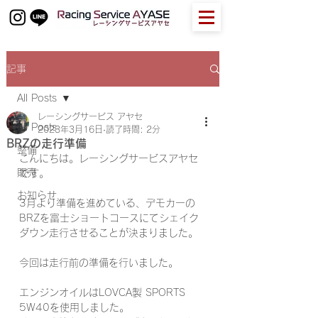
記事
All Posts
レーシングサービス アヤセ
All Posts
2023年3月16日
読了時間: 2分
BRZの走行準備
整備
こんにちは。レーシングサービスアヤセ
販売
です。
お知らせ
3月より準備を進めている、デモカーの
BRZを富士ショートコースにてシェイク
ダウン走行させることが決まりました。
今回は走行前の準備を行いました。
エンジンオイルはLOVCA製 SPORTS 
5W40を使用しました。