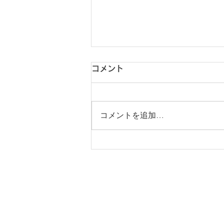
コメント
コメントを追加…
JZX100 マークⅡ 車検、
TRH200 ハイエース 車検
ADDRESS