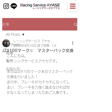
記事
All Posts
レーシングサービス アヤセ
All Posts
2023年9月10日
読了時間: 1分
JZX100マークⅡ マスターバック交換
整備
こんにちは。
販売
レーシングサービスアヤセです。
お知らせ
本日はJZX100マークⅡのマスターバック
交換を行いました！
走行中、ブレーキがカチカチになってし
まい、ブレーキを力強く踏まなければ効
かなくなってしまったためご入庫です。