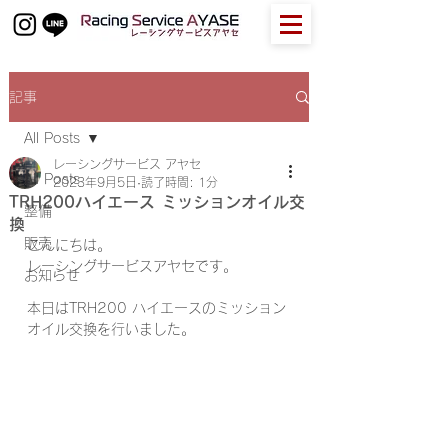
記事
All Posts
レーシングサービス アヤセ
All Posts
2023年9月5日
読了時間: 1分
TRH200ハイエース ミッションオイル交
整備
換
販売
こんにちは。
レーシングサービスアヤセです。
お知らせ
本日はTRH200 ハイエースのミッション
オイル交換を行いました。