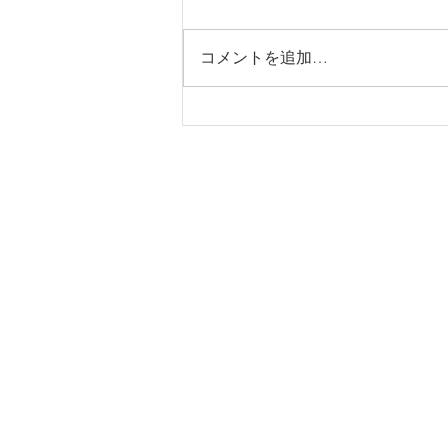
コメントを追加…
JZX100 マークⅡ 車検、
TRH200 ハイエース 車検
ADDRESS
〒252-1123
神奈川県綾瀬市早川585-7
レーシングサービス アヤセ