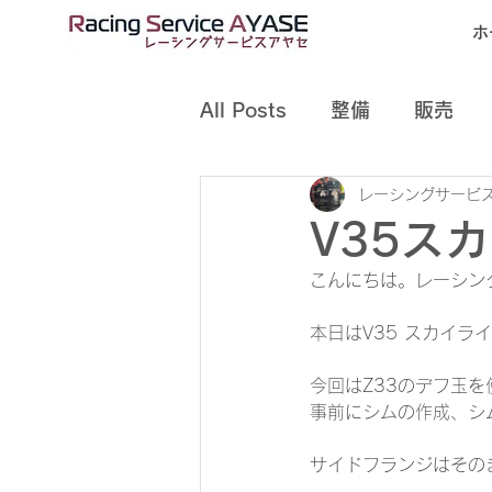
ホ
All Posts
整備
販売
レーシングサービス
V35ス
こんにちは。レーシン
本日はV35 スカイラ
今回はZ33のデフ玉
事前にシムの作成、シ
サイドフランジはその