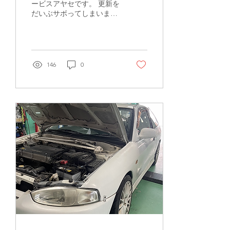
ービスアヤセです。 更新を
だいぶサボってしまいまし
た💦 明けましておめでとう
ございます。 今年もよろし
くお願いします。 年明けか
らレガシィのデフを組んで
いました。 作業の内容はイ
146
0
ンスタグラムにて随時更新
していますので、良ければ
ご覧ください。...