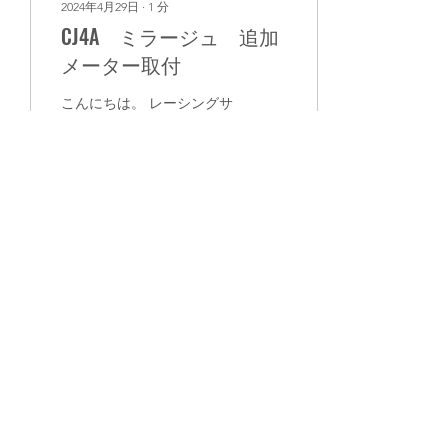
2024年4月29日
∙
1
分
CJ4A ミラージュ 追加
メーター取付
こんにちは。 レーシングサ
ービスアヤセです。 CJ4A
ミラージュの追加メーター
取り付けです。 水温、油
温、油圧計を取り付けまし
た。 ご来店ありがとうござ
いました。
173
0
もっと見る
ADDRESS