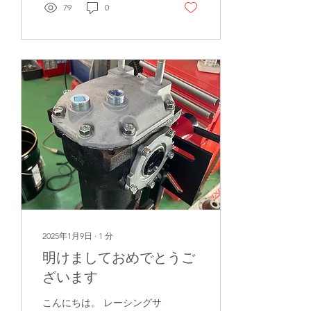
たせしてしまっているお客
79
0
様もいらっしゃいますが、
引き続きよろしくお願いし
ます。 作業依頼、お見積も
り、随時受付中です。 お返
事にお時間を頂く場合もあ
りますがご安心ください。
タイヤ交換、オイル交換か
らエンジン、ミッション、
デフの作業まで、なんでも
お任せください‼️
2025年1月9日
∙
1
分
明けましておめでとうご
ざいます
こんにちは。 レーシングサ