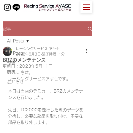
記事
All Posts
レーシングサービス アヤセ
All Posts
2023年5月3日
読了時間: 1分
BRZのメンテナンス
整備
更新日：
2023年5月11日
販売
こんにちは。
レーシングサービスアヤセです。
お知らせ
本日は当店のデモカー、BRZのメンテナ
ンスを行いました。
先日、TC2000を走行した際のデータを
分析し、必要な部品を取り付け、不要な
部品を取り外します。